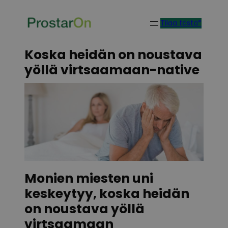
Skip
Tilaa tästä*
to
content
Koska heidän on noustava
yöllä virtsaamaan-native
Monien miesten uni
keskeytyy, koska heidän
on noustava yöllä
virtsaamaan