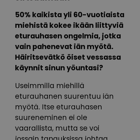
50% kaikista yli 60-vuotiaista
miehistä kokee ikään liittyviä
eturauhasen ongelmia, jotka
vain pahenevat iän myötä.
Häiritsevätkö öiset vessassa
käynnit sinun yöuntasi?
Useimmilla miehillä
eturauhanen suurentuu iän
myötä. Itse eturauhasen
suureneminen ei ole
vaarallista, mutta se voi
jossain tapauksissa johtaa