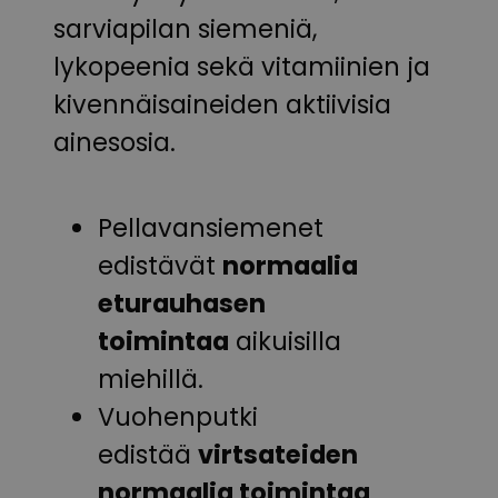
sarviapilan siemeniä,
lykopeenia sekä vitamiinien ja
kivennäisaineiden aktiivisia
ainesosia.
Pellavansiemenet
edistävät
normaalia
eturauhasen
toimintaa
aikuisilla
miehillä.
Vuohenputki
edistää
virtsateiden
normaalia toimintaa
.