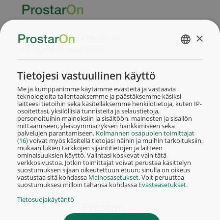
×
Vision Healthcare Nordic AB
FO-numero: 1839732-5
FINNISH
NORSK
Pikalinkit
Tietojesi vastuullinen käyttö
Me ja kumppanimme käytämme evästeitä ja vastaavia
teknologioita tallentaaksemme ja päästäksemme käsiksi
laitteesi tietoihin sekä käsitelläksemme henkilötietoja, kuten IP-
Yleiset ostoehdot
osoitettasi, yksilöllisiä tunnisteita ja selaustietoja,
personoituihin mainoksiin ja sisältöön, mainosten ja sisällön
Yksityisyydensuoja
mittaamiseen, yleisöymmärryksen hankkimiseen sekä
Cookie policy
palvelujen parantamiseen.
Kolmannen osapuolen toimittajat
(16)
voivat myös käsitellä tietojasi näihin ja muihin tarkoituksiin,
Tuotesisältö
mukaan lukien tarkkojen sijaintitietojen ja laitteen
ominaisuuksien käyttö. Valintasi koskevat vain tätä
verkkosivustoa. Jotkin toimittajat voivat perustaa käsittelyn
suostumuksen sijaan oikeutettuun etuun; sinulla on oikeus
vastustaa sitä kohdassa
Mainosasetukset
. Voit peruuttaa
suostumuksesi milloin tahansa kohdassa
Evästeasetukset
.
Tietosuojakäytäntö