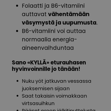
Folaatti ja B6-vitamiini
auttavat
vähentämään
väsymystä ja uupumusta
.
B6-vitamiini voi auttaa
normaalia energia-
aineenvaihduntaa
Sano «KYLLÄ» eturauhasen
hyvinvoinnille jo tänään!
Nuku yöt jatkuvan vessassa
juoksemisen sijaan
Saat takaisin voimakkaan
virtsasuihkun
Pääset eroon jälkitiputtelusta