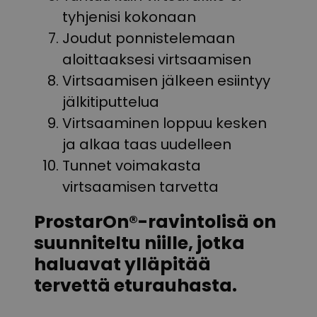
tyhjenisi kokonaan
Joudut ponnistelemaan
aloittaaksesi virtsaamisen
Virtsaamisen jälkeen esiintyy
jälkitiputtelua
Virtsaaminen loppuu kesken
ja alkaa taas uudelleen
Tunnet voimakasta
virtsaamisen tarvetta
ProstarOn®-ravintolisä on
suunniteltu niille, jotka
haluavat ylläpitää
tervettä eturauhasta
.