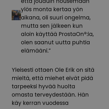
että jouduin nousemaan
ylös monta kertaa yön
aikana, oli suuri ongelma,
mutta sen jälkeen kun
aloin käyttää ProstaOn®:ia,
olen saanut uutta puhtia
elämääni.”
Yleisesti ottaen Ole Erik on sitä
mieltä, että miehet eivät pidä
tarpeeksi hyvää huolta
omasta terveydestään. Hän
käy kerran vuodessa