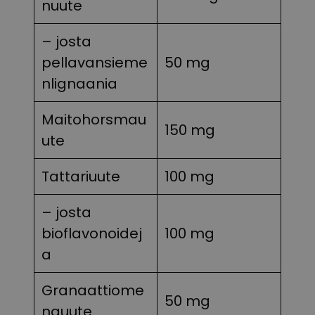
nuute
– josta
pellavansieme
50 mg
nlignaania
Maitohorsmau
150 mg
ute
Tattariuute
100 mg
– josta
bioflavonoidej
100 mg
a
Granaattiome
50 mg
nauute