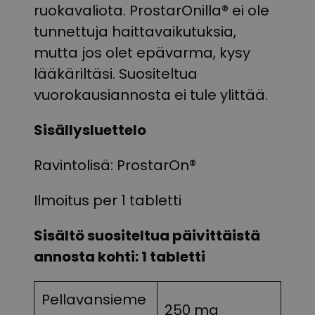
ruokavaliota. ProstarOnilla® ei ole
tunnettuja haittavaikutuksia,
mutta jos olet epävarma, kysy
lääkäriltäsi. Suositeltua
vuorokausiannosta ei tule ylittää.
Sisällysluettelo
Ravintolisä: ProstarOn®
Ilmoitus per 1 tabletti
Sisältö suositeltua päivittäistä
annosta kohti: 1 tabletti
Pellavansieme
250 mg