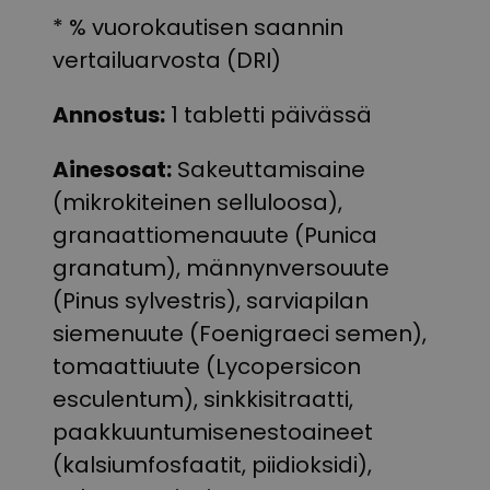
* % vuorokautisen saannin
vertailuarvosta (DRI)
Annostus:
1 tabletti päivässä
Ainesosat:
Sakeuttamisaine
(mikrokiteinen selluloosa),
granaattiomenauute (Punica
granatum), männynversouute
(Pinus sylvestris), sarviapilan
siemenuute (Foenigraeci semen),
tomaattiuute (Lycopersicon
esculentum), sinkkisitraatti,
paakkuuntumisenestoaineet
(kalsiumfosfaatit, piidioksidi),