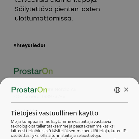
Säilytettävä pienten lasten
ulottumattomissa.
Yhteystiedot
×
Vision Healthcare Nordic AB
FO-numero: 1839732-5
FINNISH
NORSK
Pikalinkit
Tietojesi vastuullinen käyttö
Me ja kumppanimme käytämme evästeitä ja vastaavia
teknologioita tallentaaksemme ja päästäksemme käsiksi
laitteesi tietoihin sekä käsitelläksemme henkilötietoja, kuten IP-
Yleiset ostoehdot
osoitettasi, yksilöllisiä tunnisteita ja selaustietoja,