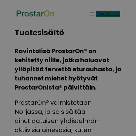
Skip
Tilaa tästä*
to
content
Tuotesisältö
Ravintolisä ProstarOn® on
kehitetty niille, jotka haluavat
ylläpitää tervettä eturauhasta, ja
tuhannet miehet hyötyvät
ProstarOnista® päivittäin.
ProstarOn® valmistetaan
Norjassa, ja se sisältää
ainutlaatuisen yhdistelmän
aktiivisia ainesosia, kuten