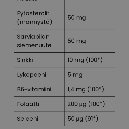
Fytosterolit
50 mg
(männystä)
Sarviapilan
50 mg
siemenuute
Sinkki
10 mg (100*)
Lykopeeni
5 mg
B6-vitamiini
1,4 mg (100*)
Folaatti
200 μg (100*)
Seleeni
50 μg (91*)