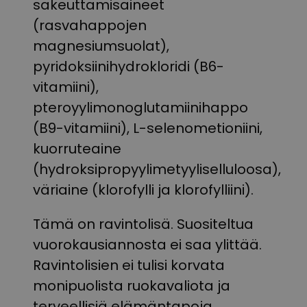
sakeuttamisaineet
(rasvahappojen
magnesiumsuolat),
pyridoksiinihydrokloridi (B6-
vitamiini),
pteroyylimonoglutamiinihappo
(B9-vitamiini), L-selenometioniini,
kuorruteaine
(hydroksipropyylimetyyliselluloosa),
väriaine (klorofylli ja klorofylliini).
Tämä on ravintolisä. Suositeltua
vuorokausiannosta ei saa ylittää.
Ravintolisien ei tulisi korvata
monipuolista ruokavaliota ja
terveellisiä elämäntapoja.