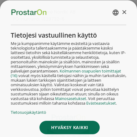
×
Vision Healthcare Nordic AB
FO-numero: 1839732-5
FINNISH
NORSK
Pikalinkit
Tietojesi vastuullinen käyttö
Me ja kumppanimme käytämme evästeitä ja vastaavia
teknologioita tallentaaksemme ja päästäksemme käsiksi
laitteesi tietoihin sekä käsitelläksemme henkilötietoja, kuten IP-
Yleiset ostoehdot
osoitettasi, yksilöllisiä tunnisteita ja selaustietoja,
personoituihin mainoksiin ja sisältöön, mainosten ja sisällön
Yksityisyydensuoja
mittaamiseen, yleisöymmärryksen hankkimiseen sekä
Cookie policy
palvelujen parantamiseen.
Kolmannen osapuolen toimittajat
(16)
voivat myös käsitellä tietojasi näihin ja muihin tarkoituksiin,
Tuotesisältö
mukaan lukien tarkkojen sijaintitietojen ja laitteen
ominaisuuksien käyttö. Valintasi koskevat vain tätä
verkkosivustoa. Jotkin toimittajat voivat perustaa käsittelyn
suostumuksen sijaan oikeutettuun etuun; sinulla on oikeus
vastustaa sitä kohdassa
Mainosasetukset
. Voit peruuttaa
suostumuksesi milloin tahansa kohdassa
Evästeasetukset
.
Tietosuojakäytäntö
HYVÄKSY KAIKKI