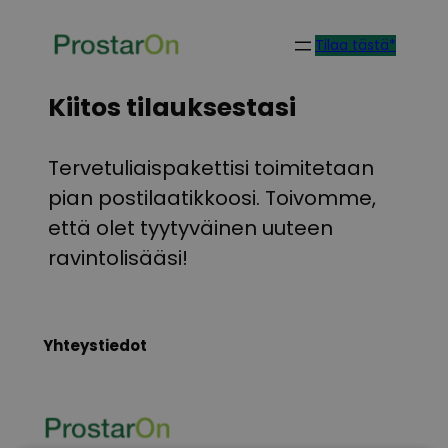
Skip
Tilaa tästä*
to
content
Kiitos tilauksestasi
Tervetuliaispakettisi toimitetaan
pian postilaatikkoosi. Toivomme,
että olet tyytyväinen uuteen
ravintolisääsi!
Yhteystiedot